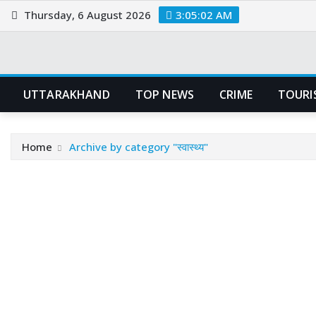
Skip
Thursday, 6 August 2026
3:05:02 AM
to
content
UTTARAKHAND
TOP NEWS
CRIME
TOURI
Home
Archive by category "स्वास्थ्य"