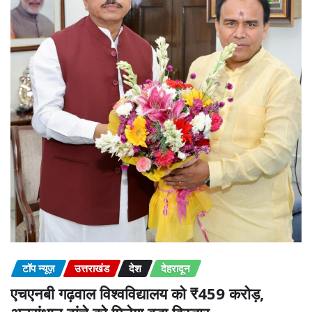
टॉप न्यूज़
उत्तराखंड
देश
देहरादून
एचएनबी गढ़वाल विश्वविद्यालय को ₹459 करोड़,