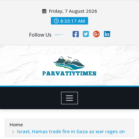
Skip
Friday, 7 August 2026
to
content
8:33:18 AM
Follow Us
Home
Israel, Hamas trade fire in Gaza as war rages on