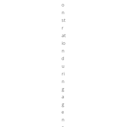
o
n
st
r
at
io
n
d
u
ri
n
g
a
g
e
n