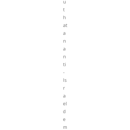
u
t
h
at
a
n
a
n
ti
-
Is
r
a
el
d
e
m