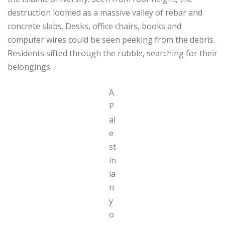
destruction loomed as a massive valley of rebar and
concrete slabs. Desks, office chairs, books and
computer wires could be seen peeking from the debris.
Residents sifted through the rubble, searching for their
belongings.
A
P
al
e
st
in
ia
n
y
o