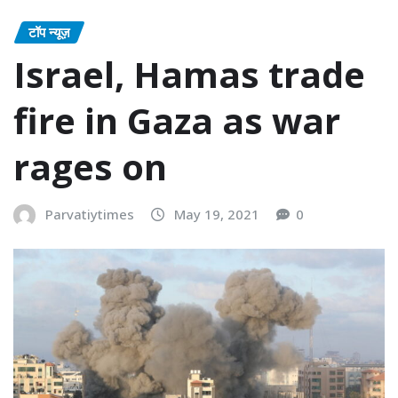
टॉप न्यूज़
Israel, Hamas trade
fire in Gaza as war
rages on
Parvatiytimes
May 19, 2021
0