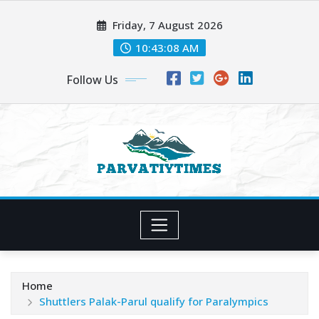
Skip
Friday, 7 August 2026
to
content
10:43:10 AM
Follow Us
Home
Shuttlers Palak-Parul qualify for Paralympics