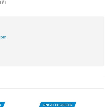
 हैं।
.com
D
UNCATEGORIZED