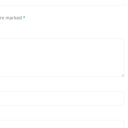
 are marked
*