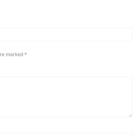
 are marked
*