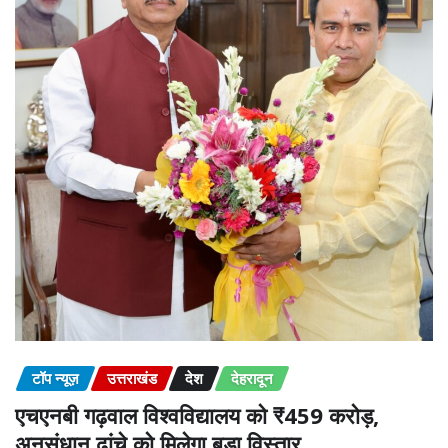
टॉप न्यूज़
उत्तराखंड
देश
देहरादून
एचएनबी गढ़वाल विश्वविद्यालय को ₹459 करोड़,
अनुसंधान ढांचे को मिलेगा बड़ा विस्तार