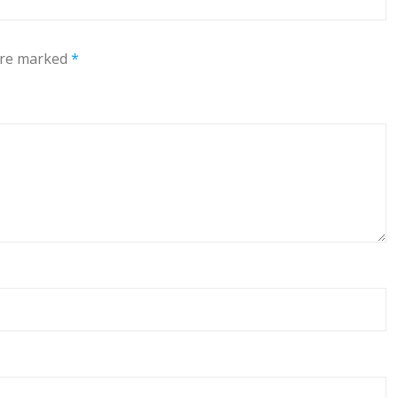
 are marked
*