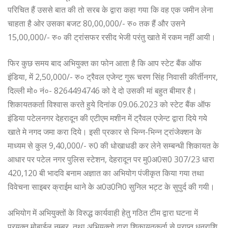
परिचित हैं उससे बात की तो सरब के द्वारा कहा गया कि वह एक जमीन लेना
चाहता है ओर उसका बजट 80,00,000/- रु० तक हैं और उसने
15,00,000/- रु० की ट्रांसफर रसीद भेजी परंतु खाते में रकम नहीं आयी।
फिर कुछ समय बाद अभियुक्त का फोन आता है कि आप स्टेट बैंक ऑफ
इंडिया, में 2,50,000/- रु० ट्रैवल एजेन्ट गुरू चरण सिंह निवासी कीर्तीनगर,
दिल्ली मो० नं०- 8264494746 को दे दो उसकी मां बहुत बीमार है।
शिकायतकर्ता विश्वास करते हुये दिनांक 09.06.2023 को स्टेट बैंक ऑफ
इंडिया पटेलनगर देहरादून की एटीएम मशीन में ट्रैवल एजेन्ट द्वारा दिये गये
खाते मे नगद जमा करा दिये। इसी प्रकार से भिन्न-भिन्न ट्रांजेक्शन के
माध्यम से कुल 9,40,000/- रु0 की धोखाधडी कर लेने सम्बन्धी शिकायत के
आधार पर पटेल नगर पुलिस स्टेशन, देहरादून पर मु0अ0स0 307/23 धारा
420,120 बी भादवि बनाम अज्ञात का अभियोग पंजीकृत किया गया तथा
विवेचना साइबर क्राईम थाने के अ0उ0नि0 सुनिल भट्ट के सुपुर्द की गयी।
अभियोग में अभियुक्तों के विरुद्ध कार्यवाही हेतु गठित टीम द्वारा घटना में
प्रयुक्त मोबाईल नम्बर, तथा अभियुक्तो द्वारा शिकायतकर्ता से प्राप्त धनराशि