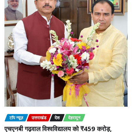
टॉप न्यूज़
उत्तराखंड
देश
देहरादून
एचएनबी गढ़वाल विश्वविद्यालय को ₹459 करोड़,