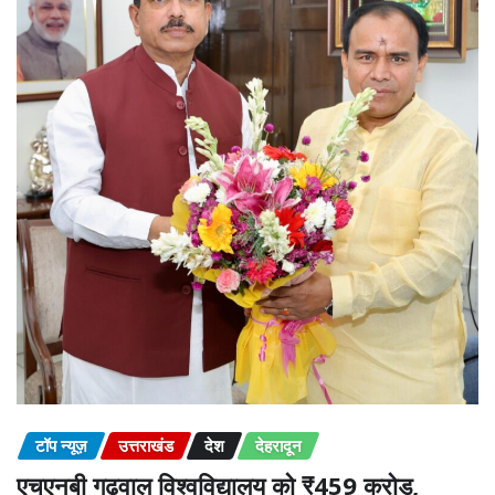
टॉप न्यूज़
उत्तराखंड
देश
देहरादून
एचएनबी गढ़वाल विश्वविद्यालय को ₹459 करोड़,