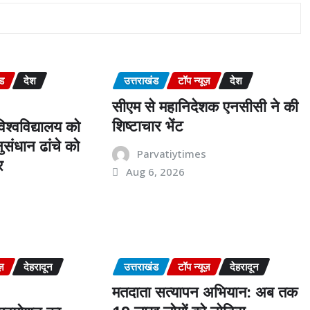
ंड
देश
उत्तराखंड
टॉप न्यूज़
देश
सीएम से महानिदेशक एनसीसी ने की
शिष्टाचार भेंट
श्वविद्यालय को
संधान ढांचे को
Parvatiytimes
र
Aug 6, 2026
s
ज़
देहरादून
उत्तराखंड
टॉप न्यूज़
देहरादून
मतदाता सत्यापन अभियान: अब तक