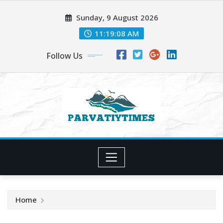
Skip
Sunday, 9 August 2026
to
content
11:19:10 AM
Follow Us
Home