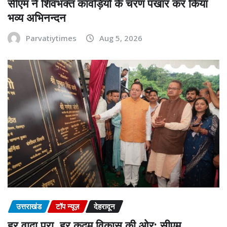
सीएम ने शिवभक्त कांवड़ियों के चरण पखार कर किया
भव्य अभिनन्दन
Parvatiytimes
Aug 5, 2026
उत्तराखंड
टॉप न्यूज़
देहरादून
हर वादा पूरा, हर कदम विकास की ओर: सीएम