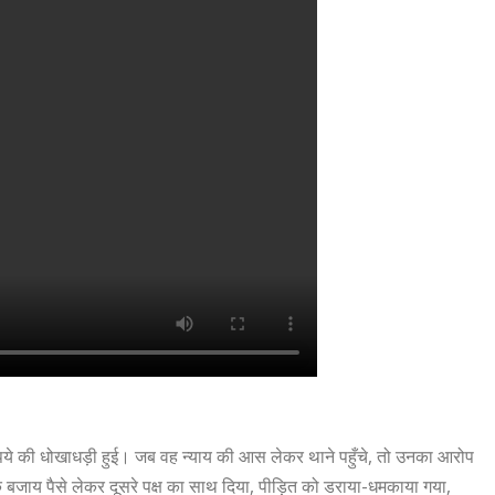
 रुपये की धोखाधड़ी हुई। जब वह न्याय की आस लेकर थाने पहुँचे, तो उनका आरोप
 बजाय पैसे लेकर दूसरे पक्ष का साथ दिया, पीड़ित को डराया-धमकाया गया,