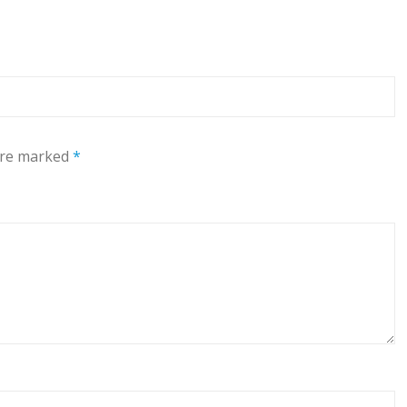
 are marked
*