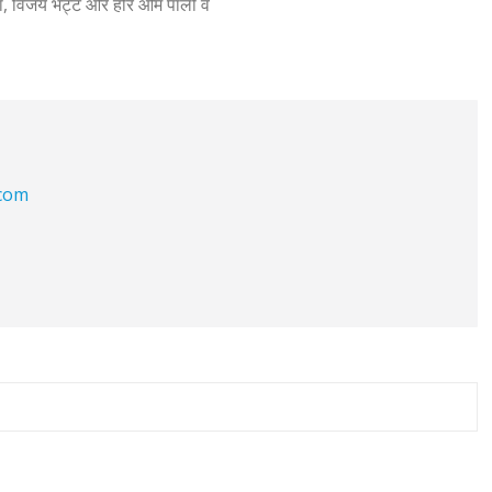
शवाहा, विजय भट्ट और हरि ओम पाली व
.com