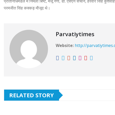
प्रतिनिधिमंडल में निर्मला बिष्ट, मंजू नेगी, डॉ. एसएन सचान, हरवीर सिंह कु
परमजीत सिंह कक्कड़ मौजूद थे।
Parvatiytimes
Website:
http://parvatiytimes
RELATED STORY