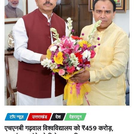
टॉप न्यूज़
उत्तराखंड
देश
देहरादून
एचएनबी गढ़वाल विश्वविद्यालय को ₹459 करोड़,