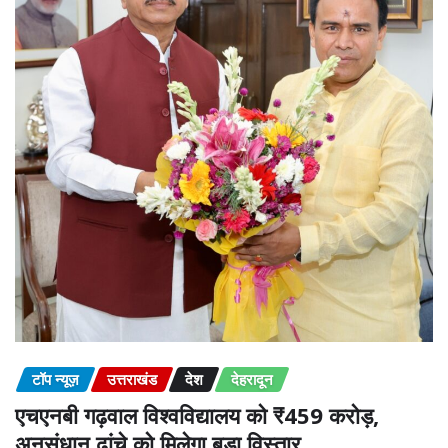
टॉप न्यूज़
उत्तराखंड
देश
देहरादून
एचएनबी गढ़वाल विश्वविद्यालय को ₹459 करोड़,
अनुसंधान ढांचे को मिलेगा बड़ा विस्तार