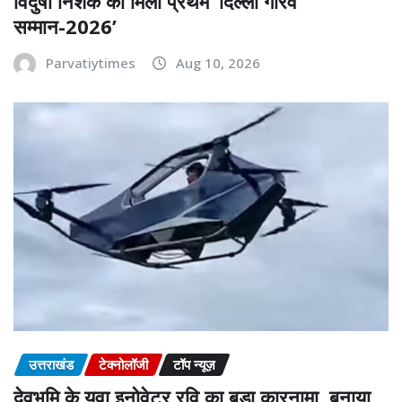
विदुषी निशंक को मिला प्रथम ‘दिल्ली गौरव
सम्मान-2026’
Parvatiytimes
Aug 10, 2026
उत्तराखंड
टेक्नोलॉजी
टॉप न्यूज़
देवभूमि के युवा इनोवेटर रवि का बड़ा कारनामा, बनाया