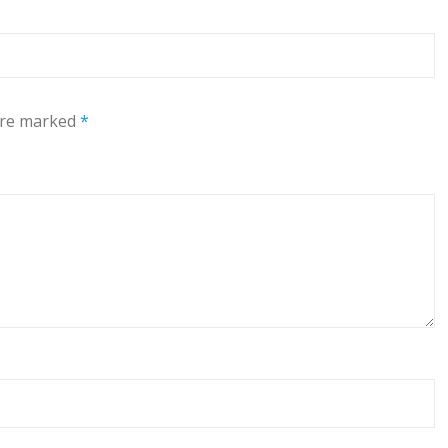
 are marked
*