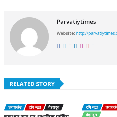
Parvatiytimes
Website:
http://parvatiytimes
RELATED STORY
उत्तराखंड
टॉप न्यूज़
देहरादून
टॉप न्यूज़
उत्तराख
देहरादून
चारधाम रूट पर आधुनिक पार्किंग