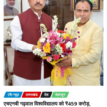
टॉप न्यूज़
उत्तराखंड
देश
देहरादून
एचएनबी गढ़वाल विश्वविद्यालय को ₹459 करोड़,