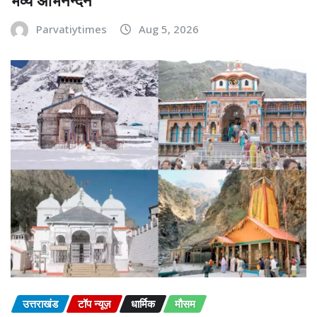
भव्य अभिनन्दन
Parvatiytimes
Aug 5, 2026
उत्तराखंड
टॉप न्यूज़
धार्मिक
मौसम