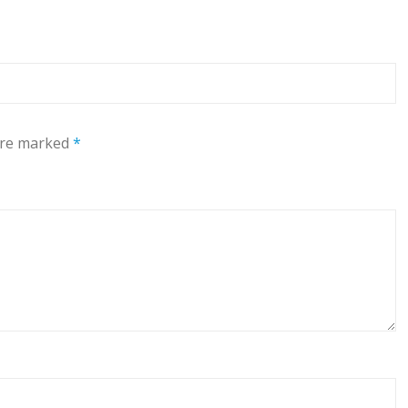
 are marked
*